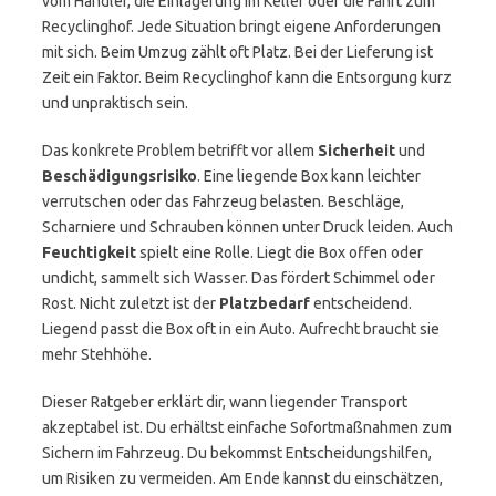
vom Händler, die Einlagerung im Keller oder die Fahrt zum
Recyclinghof. Jede Situation bringt eigene Anforderungen
mit sich. Beim Umzug zählt oft Platz. Bei der Lieferung ist
Zeit ein Faktor. Beim Recyclinghof kann die Entsorgung kurz
und unpraktisch sein.
Das konkrete Problem betrifft vor allem
Sicherheit
und
Beschädigungsrisiko
. Eine liegende Box kann leichter
verrutschen oder das Fahrzeug belasten. Beschläge,
Scharniere und Schrauben können unter Druck leiden. Auch
Feuchtigkeit
spielt eine Rolle. Liegt die Box offen oder
undicht, sammelt sich Wasser. Das fördert Schimmel oder
Rost. Nicht zuletzt ist der
Platzbedarf
entscheidend.
Liegend passt die Box oft in ein Auto. Aufrecht braucht sie
mehr Stehhöhe.
Dieser Ratgeber erklärt dir, wann liegender Transport
akzeptabel ist. Du erhältst einfache Sofortmaßnahmen zum
Sichern im Fahrzeug. Du bekommst Entscheidungshilfen,
um Risiken zu vermeiden. Am Ende kannst du einschätzen,