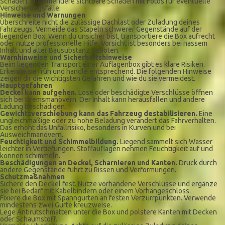
Schäden. Dokumentiere sichtbare Schäden mit Fotos für eventuelle
Versicherungsfälle.
Hinweise und Warnungen
Überschreite nicht die zulässige Dachlast oder Zuladung deines
Fahrzeugs. Vermeide das Stapeln schwerer Gegenstände auf der
liegenden Box. Wenn du unsicher bist, transportiere die Box aufrecht
oder nutze professionelle Hilfe. Vorsicht ist besonders bei nassem
Inhalt und alter Bausubstanz geboten.
Warnhinweise und Sicherheitshinweise
Beim liegenden Transport einer Auflagenbox gibt es klare Risiken.
Erkenne sie früh und handle entsprechend. Die folgenden Hinweise
zeigen dir die wichtigsten Gefahren und wie du sie vermeidest.
Hauptgefahren
Deckel kann aufgehen.
Lose oder beschädigte Verschlüsse öffnen
sich bei Bremsmanövern. Der Inhalt kann herausfallen und andere
Ladung beschädigen.
Gewichtsverschiebung kann das Fahrzeug destabilisieren.
Eine
ungleichmäßige oder zu hohe Beladung verändert das Fahrverhalten.
Das erhöht das Unfallrisiko, besonders in Kurven und bei
Ausweichmanövern.
Feuchtigkeit und Schimmelbildung.
Liegend sammelt sich Wasser
leichter in Vertiefungen. Stoffauflagen nehmen Feuchtigkeit auf und
können schimmeln.
Beschädigungen an Deckel, Scharnieren und Kanten.
Druck durch
andere Gegenstände führt zu Rissen und Verformungen.
Schutzmaßnahmen
Sichere den Deckel fest. Nutze vorhandene Verschlüsse und ergänze
sie bei Bedarf mit Kabelbindern oder einem Vorhängeschloss.
Fixiere die Box mit Spanngurten an festen Verzurrpunkten. Verwende
mindestens zwei Gurte kreuzweise.
Lege Antirutschmatten unter die Box und polstere Kanten mit Decken
oder Schaumstoff.