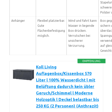
Stapelu
schwere
Polster 
Anhänger
Flexibel platzierbar.
Wind und Fahrt kann
Box geg
Gute
Wasser in liegende
sichern 
Flächenbefestigung
Box drücken.
überdac
möglich.
Verrutschen bei
Spanngu
unsicherer
verwend
Verzurrung.
auf gle
Gewichts
EMPFEHLUNG
Koll Living
Auflagenbox/Kissenbox 570
Liter l 100% Wasserdicht l mit
Belüftung dadurch kein übler
Geruch/Schimmel l Moderne
Holzoptik l Deckel belastbar bis
250 KG (2 Personen) (Anthrazit)