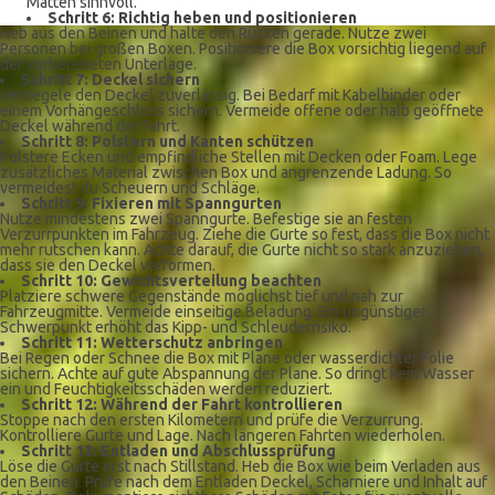
Matten sinnvoll.
Schritt 6: Richtig heben und positionieren
Heb aus den Beinen und halte den Rücken gerade. Nutze zwei
Personen bei großen Boxen. Positioniere die Box vorsichtig liegend auf
der vorbereiteten Unterlage.
Schritt 7: Deckel sichern
Verriegele den Deckel zuverlässig. Bei Bedarf mit Kabelbinder oder
einem Vorhängeschloss sichern. Vermeide offene oder halb geöffnete
Deckel während der Fahrt.
Schritt 8: Polstern und Kanten schützen
Polstere Ecken und empfindliche Stellen mit Decken oder Foam. Lege
zusätzliches Material zwischen Box und angrenzende Ladung. So
vermeidest du Scheuern und Schläge.
Schritt 9: Fixieren mit Spanngurten
Nutze mindestens zwei Spanngurte. Befestige sie an festen
Verzurrpunkten im Fahrzeug. Ziehe die Gurte so fest, dass die Box nicht
mehr rutschen kann. Achte darauf, die Gurte nicht so stark anzuziehen,
dass sie den Deckel verformen.
Schritt 10: Gewichtsverteilung beachten
Platziere schwere Gegenstände möglichst tief und nah zur
Fahrzeugmitte. Vermeide einseitige Beladung. Ein ungünstiger
Schwerpunkt erhöht das Kipp- und Schleuderrisiko.
Schritt 11: Wetterschutz anbringen
Bei Regen oder Schnee die Box mit Plane oder wasserdichter Folie
sichern. Achte auf gute Abspannung der Plane. So dringt kein Wasser
ein und Feuchtigkeitsschäden werden reduziert.
Schritt 12: Während der Fahrt kontrollieren
Stoppe nach den ersten Kilometern und prüfe die Verzurrung.
Kontrolliere Gurte und Lage. Nach längeren Fahrten wiederholen.
Schritt 13: Entladen und Abschlussprüfung
Löse die Gurte erst nach Stillstand. Heb die Box wie beim Verladen aus
den Beinen. Prüfe nach dem Entladen Deckel, Scharniere und Inhalt auf