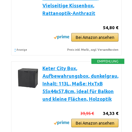
Vielseitige Kissenbox,
Rattanoptik-Anthrazit
54,80 €
Bei Amazon ansehen
*
Preis inkl. MwSt., zzgl. Versandkosten
Anzeige
EMPFEHLUNG
Keter City Box,
Aufbewahrungsbox, dunkelgrau,
Inhalt: 113L, Maße: HxTxB
55x44x57,8cm, ideal für Balkon
und kleine Flächen, Holzoptik
39,95 €
34,33 €
Bei Amazon ansehen