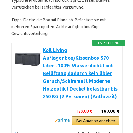
Typische Probleme: Winddruck, Spritzwasser, starkes
Verrutschen bei schlechter Verzurrung.
Tipps: Decke die Box mit Plane ab. Befestige sie mit
mehreren Spanngurten. Achte auf gleichmäßige
Gewichtsverteilung.
EMPFEHLUNG
Koll Living
Auflagenbox/Kissenbox 570
Liter l 100% Wasserdicht l mit
Belüftung dadurch kein übler
Geruch/Schimmel l Moderne
Holzoptik l Deckel belastbar bis
250 KG (2 Personen) (Anthrazit)
179,00 €
169,00 €
Bei Amazon ansehen