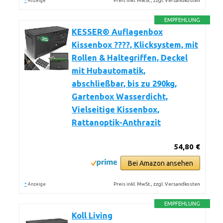
*
Preis inkl. MwSt., zzgl. Versandkosten
Anzeige
EMPFEHLUNG
KESSER® Auflagenbox
Kissenbox ????, Klicksystem, mit
Rollen & Haltegriffen, Deckel
mit Hubautomatik,
abschließbar, bis zu 290kg,
Gartenbox Wasserdicht,
Vielseitige Kissenbox,
Rattanoptik-Anthrazit
54,80 €
Bei Amazon ansehen
*
Preis inkl. MwSt., zzgl. Versandkosten
Anzeige
EMPFEHLUNG
Koll Living