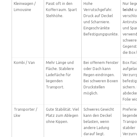
Kleinwagen /
Passt oft in den
Hohe
Nur lie
Limousine
Kofferraum. Spart
Verrutschgefahr.
leicht
u
Stehhöhe.
Druck auf Deckel
verschlo
und Scharniere.
Antirut
Eingeschränkte
und Spa
Befestigungspunkte.
verwend
schwere
Gegenst
die Box 
Kombi / Van
Mehr Länge und
Bei offenem Fenster
Box fla
Fläche. Stabilere
oder Dach kann
aufgela
Ladefläche für
Regen eindringen.
Verzurr
liegenden
Bei schweren Boxen
befestig
Transport.
Druckstellen
sichern.
möglich.
abdecke
Folie wi
Transporter /
Gute Stabilität. Viel
Schweres Gewicht
Preferie
Lkw
Platz zum Ablegen
kann den Deckel
liegend
ohne Kippen.
belasten, wenn
Transpo
andere Ladung
stabiler
darauf liegt.
Verzurr