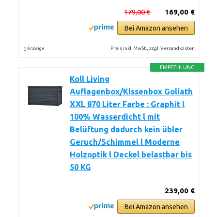
179,00 €
169,00 €
Bei Amazon ansehen
*
Preis inkl. MwSt., zzgl. Versandkosten
Anzeige
EMPFEHLUNG
Koll Living
Auflagenbox/Kissenbox Goliath
XXL 870 Liter Farbe : Graphit l
100% Wasserdicht l mit
Belüftung dadurch kein übler
Geruch/Schimmel l Moderne
Holzoptik l Deckel belastbar bis
50 KG
239,00 €
Bei Amazon ansehen