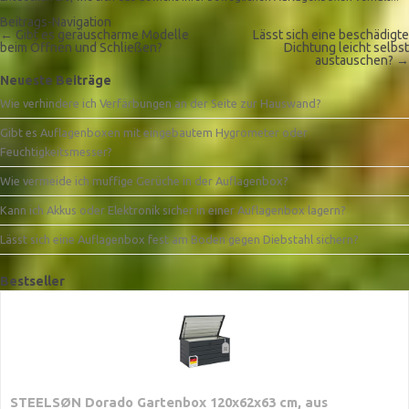
Beitrags-Navigation
←
Gibt es geräuscharme Modelle
Lässt sich eine beschädigte
beim Öffnen und Schließen?
Dichtung leicht selbst
austauschen?
→
Neueste Beiträge
Wie verhindere ich Verfärbungen an der Seite zur Hauswand?
Gibt es Auflagenboxen mit eingebautem Hygrometer oder
Feuchtigkeitsmesser?
Wie vermeide ich muffige Gerüche in der Auflagenbox?
Kann ich Akkus oder Elektronik sicher in einer Auflagenbox lagern?
Lässt sich eine Auflagenbox fest am Boden gegen Diebstahl sichern?
Bestseller
STEELSØN Dorado Gartenbox 120x62x63 cm, aus