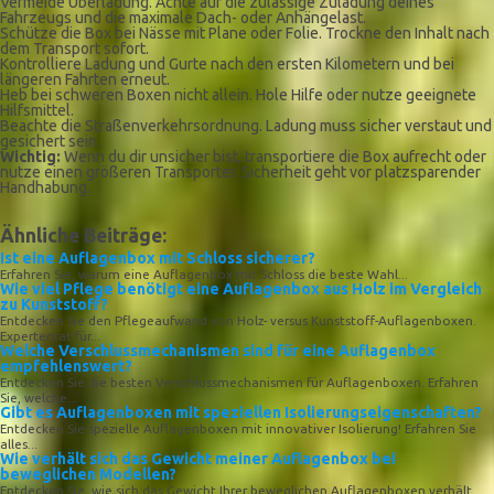
Vermeide Überladung. Achte auf die zulässige Zuladung deines
Fahrzeugs und die maximale Dach- oder Anhängelast.
Schütze die Box bei Nässe mit Plane oder Folie. Trockne den Inhalt nach
dem Transport sofort.
Kontrolliere Ladung und Gurte nach den ersten Kilometern und bei
längeren Fahrten erneut.
Heb bei schweren Boxen nicht allein. Hole Hilfe oder nutze geeignete
Hilfsmittel.
Beachte die Straßenverkehrsordnung. Ladung muss sicher verstaut und
gesichert sein.
Wichtig:
Wenn du dir unsicher bist, transportiere die Box aufrecht oder
nutze einen größeren Transporter. Sicherheit geht vor platzsparender
Handhabung.
Ähnliche Beiträge:
Ist eine Auflagenbox mit Schloss sicherer?
Erfahren Sie, warum eine Auflagenbox mit Schloss die beste Wahl...
Wie viel Pflege benötigt eine Auflagenbox aus Holz im Vergleich
zu Kunststoff?
Entdecken Sie den Pflegeaufwand von Holz- versus Kunststoff-Auflagenboxen.
Expertenrat für...
Welche Verschlussmechanismen sind für eine Auflagenbox
empfehlenswert?
Entdecken Sie die besten Verschlussmechanismen für Auflagenboxen. Erfahren
Sie, welche...
Gibt es Auflagenboxen mit speziellen Isolierungseigenschaften?
Entdecken Sie spezielle Auflagenboxen mit innovativer Isolierung! Erfahren Sie
alles...
Wie verhält sich das Gewicht meiner Auflagenbox bei
beweglichen Modellen?
Entdecken Sie, wie sich das Gewicht Ihrer beweglichen Auflagenboxen verhält...