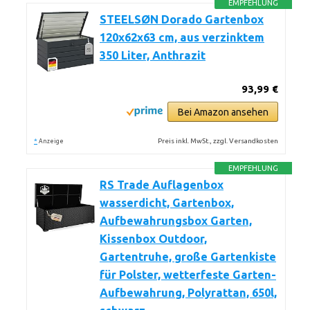
EMPFEHLUNG
STEELSØN Dorado Gartenbox
120x62x63 cm, aus verzinktem
350 Liter, Anthrazit
93,99 €
Bei Amazon ansehen
*
Preis inkl. MwSt., zzgl. Versandkosten
Anzeige
EMPFEHLUNG
RS Trade Auflagenbox
wasserdicht, Gartenbox,
Aufbewahrungsbox Garten,
Kissenbox Outdoor,
Gartentruhe, große Gartenkiste
für Polster, wetterfeste Garten-
Aufbewahrung, Polyrattan, 650l,