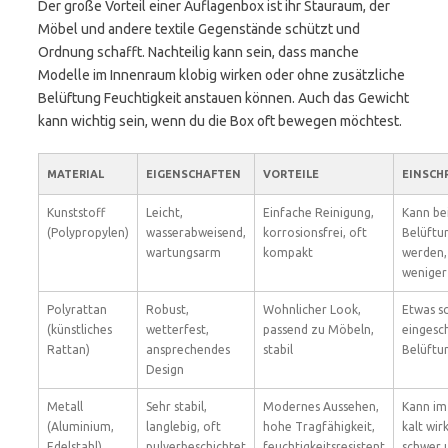
Der große Vorteil einer Auflagenbox ist ihr Stauraum, der
Möbel und andere textile Gegenstände schützt und
Ordnung schafft. Nachteilig kann sein, dass manche
Modelle im Innenraum klobig wirken oder ohne zusätzliche
Belüftung Feuchtigkeit anstauen können. Auch das Gewicht
kann wichtig sein, wenn du die Box oft bewegen möchtest.
MATERIAL
EIGENSCHAFTEN
VORTEILE
EINSCH
Kunststoff
Leicht,
Einfache Reinigung,
Kann be
(Polypropylen)
wasserabweisend,
korrosionsfrei, oft
Belüftu
wartungsarm
kompakt
werden,
weniger
Polyrattan
Robust,
Wohnlicher Look,
Etwas sc
(künstliches
wetterfest,
passend zu Möbeln,
eingesc
Rattan)
ansprechendes
stabil
Belüftu
Design
Metall
Sehr stabil,
Modernes Aussehen,
Kann im
(Aluminium,
langlebig, oft
hohe Tragfähigkeit,
kalt wir
Edelstahl)
pulverbeschichtet
feuchtigkeitsresistent
schwer 