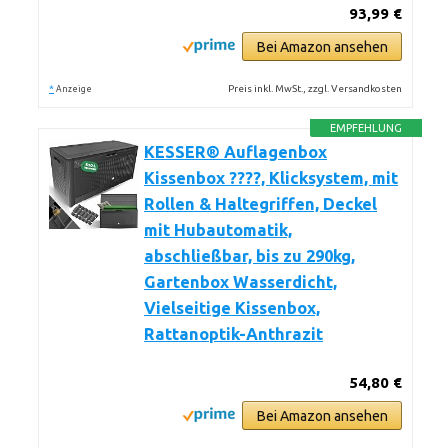
93,99 €
Bei Amazon ansehen
*
Preis inkl. MwSt., zzgl. Versandkosten
Anzeige
EMPFEHLUNG
KESSER® Auflagenbox
Kissenbox ????, Klicksystem, mit
Rollen & Haltegriffen, Deckel
mit Hubautomatik,
abschließbar, bis zu 290kg,
Gartenbox Wasserdicht,
Vielseitige Kissenbox,
Rattanoptik-Anthrazit
54,80 €
Bei Amazon ansehen