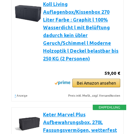
Koll Living
Auflagenbox/Kissenbox 270
Liter Farbe : Graphit l 100%
Wasserdicht l mit Belüftung
dadurch kein übler
Geruch/Schimmel l Moderne
Holzoptik l Deckel belastbar bis
250 KG (2 Personen)
59,00 €
Bei Amazon ansehen
*
Preis inkl. MwSt., zzgl. Versandkosten
Anzeige
EMPFEHLUNG
Keter Marvel Plus
Aufbewahrungsbox, 270L
Fassungsvermögen, wetterfest