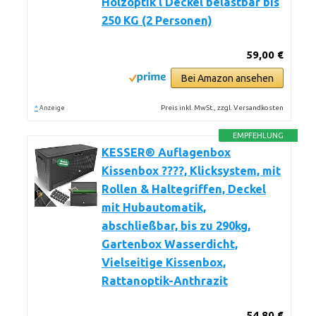
Holzoptik l Deckel belastbar bis
250 KG (2 Personen)
59,00 €
Bei Amazon ansehen
*
Preis inkl. MwSt., zzgl. Versandkosten
Anzeige
EMPFEHLUNG
KESSER® Auflagenbox
Kissenbox ????, Klicksystem, mit
Rollen & Haltegriffen, Deckel
mit Hubautomatik,
abschließbar, bis zu 290kg,
Gartenbox Wasserdicht,
Vielseitige Kissenbox,
Rattanoptik-Anthrazit
54,80 €