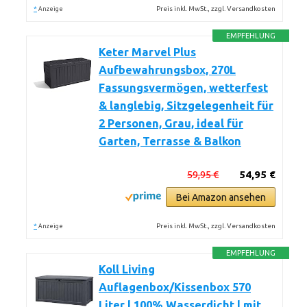
*
Preis inkl. MwSt., zzgl. Versandkosten
Anzeige
EMPFEHLUNG
Keter Marvel Plus
Aufbewahrungsbox, 270L
Fassungsvermögen, wetterfest
& langlebig, Sitzgelegenheit für
2 Personen, Grau, ideal für
Garten, Terrasse & Balkon
59,95 €
54,95 €
Bei Amazon ansehen
*
Preis inkl. MwSt., zzgl. Versandkosten
Anzeige
EMPFEHLUNG
Koll Living
Auflagenbox/Kissenbox 570
Liter l 100% Wasserdicht l mit