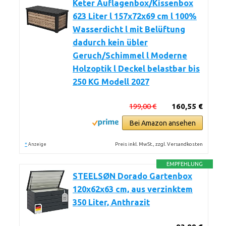
Keter Auflagenbox/Kissenbox
623 Liter l 157x72x69 cm l 100%
Wasserdicht l mit Belüftung
dadurch kein übler
Geruch/Schimmel l Moderne
Holzoptik l Deckel belastbar bis
250 KG Modell 2027
199,00 €
160,55 €
Bei Amazon ansehen
*
Preis inkl. MwSt., zzgl. Versandkosten
Anzeige
EMPFEHLUNG
STEELSØN Dorado Gartenbox
120x62x63 cm, aus verzinktem
350 Liter, Anthrazit