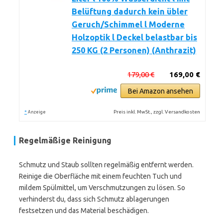
Belüftung dadurch kein übler
Geruch/Schimmel l Moderne
Holzoptik l Deckel belastbar bis
250 KG (2 Personen) (Anthrazit)
179,00 €
169,00 €
Bei Amazon ansehen
*
Preis inkl. MwSt., zzgl. Versandkosten
Anzeige
Regelmäßige Reinigung
Schmutz und Staub sollten regelmäßig entfernt werden.
Reinige die Oberfläche mit einem feuchten Tuch und
mildem Spülmittel, um Verschmutzungen zu lösen. So
verhinderst du, dass sich Schmutz ablagerungen
festsetzen und das Material beschädigen.