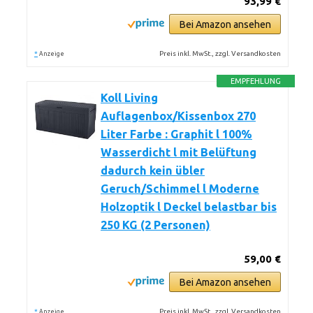
93,99 €
Bei Amazon ansehen
*
Preis inkl. MwSt., zzgl. Versandkosten
Anzeige
EMPFEHLUNG
Koll Living
Auflagenbox/Kissenbox 270
Liter Farbe : Graphit l 100%
Wasserdicht l mit Belüftung
dadurch kein übler
Geruch/Schimmel l Moderne
Holzoptik l Deckel belastbar bis
250 KG (2 Personen)
59,00 €
Bei Amazon ansehen
*
Preis inkl. MwSt., zzgl. Versandkosten
Anzeige