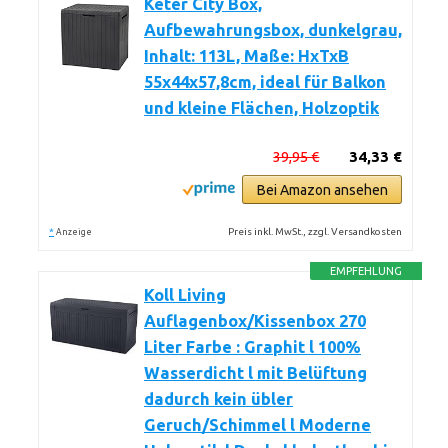
Keter City Box,
Aufbewahrungsbox, dunkelgrau,
Inhalt: 113L, Maße: HxTxB
55x44x57,8cm, ideal für Balkon
und kleine Flächen, Holzoptik
39,95 €
34,33 €
Bei Amazon ansehen
*
Preis inkl. MwSt., zzgl. Versandkosten
Anzeige
EMPFEHLUNG
Koll Living
Auflagenbox/Kissenbox 270
Liter Farbe : Graphit l 100%
Wasserdicht l mit Belüftung
dadurch kein übler
Geruch/Schimmel l Moderne