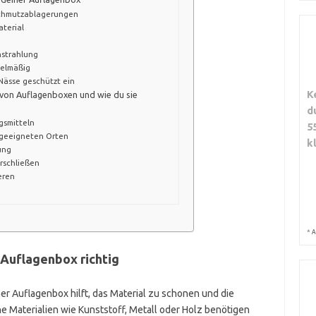
Schmutzablagerungen
aterial
nstrahlung
gelmäßig
Nässe geschützt ein
K
 von Auflagenboxen und wie du sie
d
gsmitteln
5
geeigneten Orten
k
ung
rschließen
eren
*
A
 Auflagenbox richtig
er Auflagenbox hilft, das Material zu schonen und die
e Materialien wie Kunststoff, Metall oder Holz benötigen