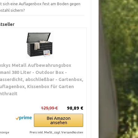
st sich eine Auflagenbox fest am Boden gegen
stahl sichern?
tseller
uskys Metall Aufbewahrungsbox
imani 380 Liter - Outdoor Box -
asserdicht, abschließbar - Gartenbox,
uflagenbox, Kissenbox für Garten
nthrazit
129,99 €
98,89 €
Bei Amazon
ansehen
Preis inkl. MwSt., zzgl. Versandkosten
nzeige