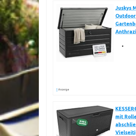
Juskys M
Outdoor 
Gartenbo
Anthraz
*
Anzeige
KESSER®
mit Roll
abschlie
Vielseit