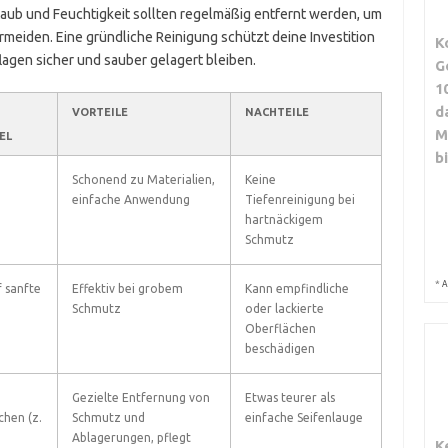
taub und Feuchtigkeit sollten regelmäßig entfernt werden, um
meiden. Eine gründliche Reinigung schützt deine Investition
K
lagen sicher und sauber gelagert bleiben.
G
1
d
VORTEILE
NACHTEILE
M
EL
b
,
Schonend zu Materialien,
Keine
einfache Anwendung
Tiefenreinigung bei
hartnäckigem
Schmutz
*
A
f sanfte
Effektiv bei grobem
Kann empfindliche
Schmutz
oder lackierte
Oberflächen
beschädigen
Gezielte Entfernung von
Etwas teurer als
chen (z.
Schmutz und
einfache Seifenlauge
Ablagerungen, pflegt
K