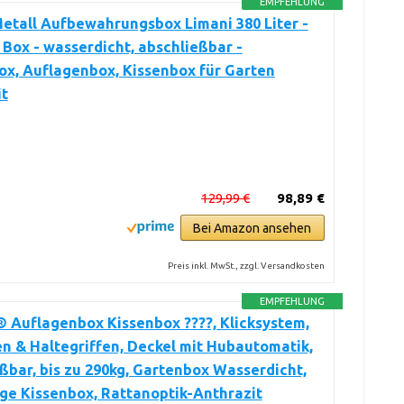
EMPFEHLUNG
etall Aufbewahrungsbox Limani 380 Liter -
Box - wasserdicht, abschließbar -
x, Auflagenbox, Kissenbox für Garten
it
129,99 €
98,89 €
Bei Amazon ansehen
Preis inkl. MwSt., zzgl. Versandkosten
EMPFEHLUNG
 Auflagenbox Kissenbox ????, Klicksystem,
en & Haltegriffen, Deckel mit Hubautomatik,
ßbar, bis zu 290kg, Gartenbox Wasserdicht,
ige Kissenbox, Rattanoptik-Anthrazit