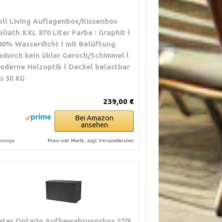
oll Living Auflagenbox/Kissenbox
oliath XXL 870 Liter Farbe : Graphit l
00% Wasserdicht l mit Belüftung
adurch kein übler Geruch/Schimmel l
oderne Holzoptik l Deckel belastbar
is 50 KG
239,00 €
Bei Amazon
ansehen
Preis inkl. MwSt., zzgl. Versandkosten
nzeige
eter Ontario Aufbewahrungsbox 570L