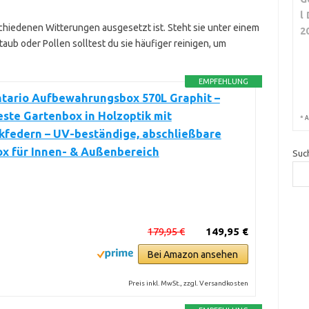
l
chiedenen Witterungen ausgesetzt ist. Steht sie unter einem
2
taub oder Pollen solltest du sie häufiger reinigen, um
EMPFEHLUNG
ntario Aufbewahrungsbox 570L Graphit –
ste Gartenbox in Holzoptik mit
*
A
kfedern – UV-beständige, abschließbare
ox für Innen- & Außenbereich
Suc
179,95 €
149,95 €
Bei Amazon ansehen
Preis inkl. MwSt., zzgl. Versandkosten