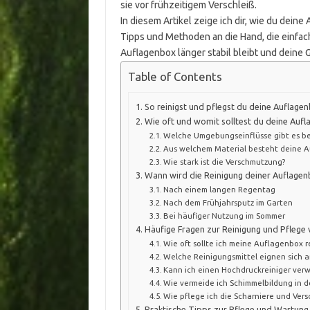
sie vor frühzeitigem Verschleiß.
In diesem Artikel zeige ich dir, wie du dei
Tipps und Methoden an die Hand, die einfac
Auflagenbox länger stabil bleibt und deine
Table of Contents
So reinigst und pflegst du deine Auflagen
Wie oft und womit solltest du deine Aufl
Welche Umgebungseinflüsse gibt es bei
Aus welchem Material besteht deine 
Wie stark ist die Verschmutzung?
Wann wird die Reinigung deiner Auflagen
Nach einem langen Regentag
Nach dem Frühjahrsputz im Garten
Bei häufiger Nutzung im Sommer
Häufige Fragen zur Reinigung und Pflege
Wie oft sollte ich meine Auflagenbox r
Welche Reinigungsmittel eignen sich 
Kann ich einen Hochdruckreiniger ver
Wie vermeide ich Schimmelbildung in 
Wie pflege ich die Scharniere und Vers
Praktische Tipps zur Pflege und Wartung