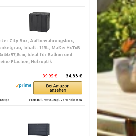
eter City Box, Aufbewahrungsbox,
unkelgrau, Inhalt: 113L, Maße: HxTxB
5x44x57,8cm, ideal für Balkon und
leine Flächen, Holzoptik
39,95 €
34,33 €
Bei Amazon
ansehen
Preis inkl. MwSt., zzgl. Versandkosten
nzeige