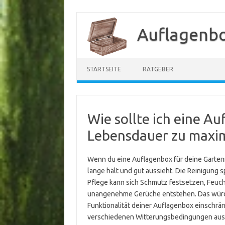
Zum
Inhalt
Auflagenb
springen
STARTSEITE
RATGEBER
Wie sollte ich eine Au
Lebensdauer zu maxi
Wenn du eine Auflagenbox für deine Gartenmö
lange hält und gut aussieht. Die Reinigung 
Pflege kann sich Schmutz festsetzen, Feuc
unangenehme Gerüche entstehen. Das würde 
Funktionalität deiner Auflagenbox einschr
verschiedenen Witterungsbedingungen ausges