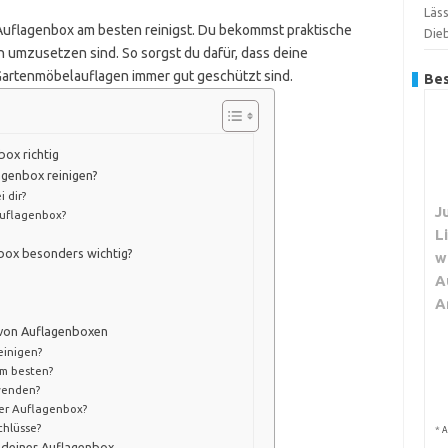
Läs
ne Auflagenbox am besten reinigst. Du bekommst praktische
Dieb
h umzusetzen sind. So sorgst du dafür, dass deine
 Gartenmöbelauflagen immer gut geschützt sind.
Bes
box richtig
agenbox reinigen?
 dir?
J
Auflagenbox?
L
box besonders wichtig?
w
A
A
 von Auflagenboxen
einigen?
am besten?
wenden?
der Auflagenbox?
chlüsse?
*
A
 deiner Auflagenbox