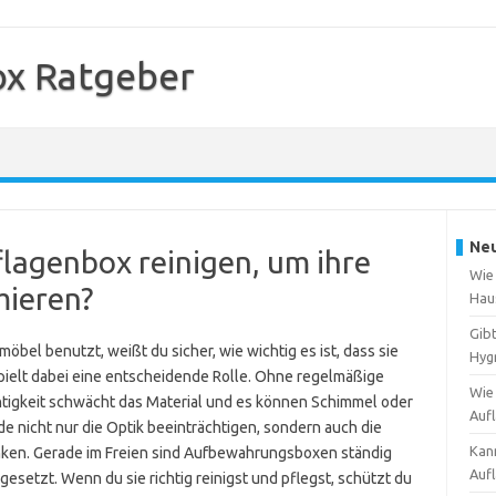
ox Ratgeber
Neu
flagenbox reinigen, um ihre
Wie 
mieren?
Hau
Gib
bel benutzt, weißt du sicher, wie wichtig es ist, dass sie
Hyg
spielt dabei eine entscheidende Rolle. Ohne regelmäßige
Wie
htigkeit schwächt das Material und es können Schimmel oder
Auf
nicht nur die Optik beeinträchtigen, sondern auch die
Kann
änken. Gerade im Freien sind Aufbewahrungsboxen ständig
Auf
etzt. Wenn du sie richtig reinigst und pflegst, schützt du