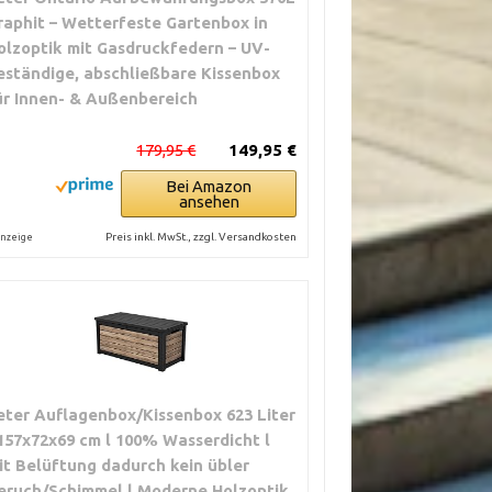
raphit – Wetterfeste Gartenbox in
olzoptik mit Gasdruckfedern – UV-
eständige, abschließbare Kissenbox
ür Innen- & Außenbereich
179,95 €
149,95 €
Bei Amazon
ansehen
Preis inkl. MwSt., zzgl. Versandkosten
nzeige
eter Auflagenbox/Kissenbox 623 Liter
 157x72x69 cm l 100% Wasserdicht l
it Belüftung dadurch kein übler
eruch/Schimmel l Moderne Holzoptik