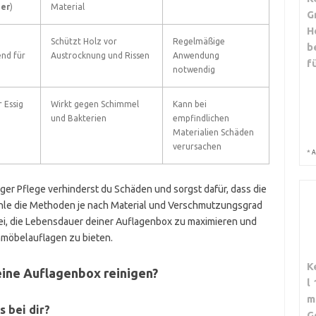
ger
)
Material
G
H
Schützt Holz vor
Regelmäßige
b
nd für
Austrocknung und Rissen
Anwendung
f
notwendig
 Essig
Wirkt gegen Schimmel
Kann bei
und Bakterien
empfindlichen
Materialien Schäden
verursachen
*
A
er Pflege verhinderst du Schäden und sorgst dafür, dass die
ähle die Methoden je nach Material und Verschmutzungsgrad
ei, die Lebensdauer deiner Auflagenbox zu maximieren und
nmöbelauflagen zu bieten.
K
eine Auflagenbox reinigen?
l
m
 bei dir?
G