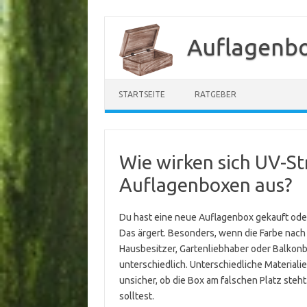
Zum
Inhalt
Auflagenb
springen
STARTSEITE
RATGEBER
Wie wirken sich UV-St
Auflagenboxen aus?
Du hast eine neue Auflagenbox gekauft oder 
Das ärgert. Besonders, wenn die Farbe nac
Hausbesitzer, Gartenliebhaber oder Balkonbe
unterschiedlich. Unterschiedliche Materiali
unsicher, ob die Box am falschen Platz steh
solltest.