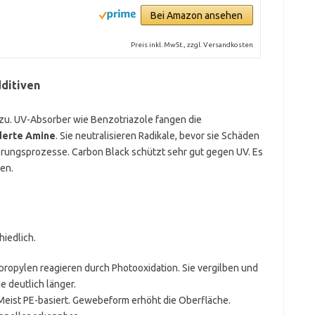
Bei Amazon ansehen
Preis inkl. MwSt., zzgl. Versandkosten
dditiven
zu. UV-Absorber wie Benzotriazole fangen die
derte Amine
. Sie neutralisieren Radikale, bevor sie Schäden
erungsprozesse. Carbon Black schützt sehr gut gegen UV. Es
en.
iedlich.
propylen reagieren durch Photooxidation. Sie vergilben und
e deutlich länger.
 Meist PE-basiert. Gewebeform erhöht die Oberfläche.