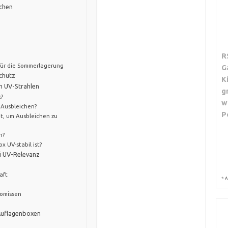
ichen
R
ür die Sommerlagerung
G
chutz
K
h UV-Strahlen
g
?
w
 Ausbleichen?
P
t, um Ausbleichen zu
n?
 UV-stabil ist?
ei UV-Relevanz
aft
*
A
omissen
 Auflagenboxen