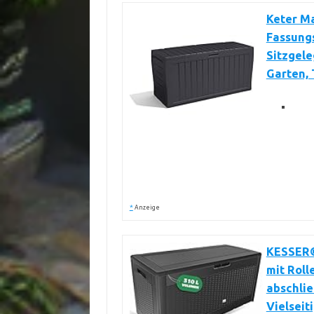
Keter M
Fassungs
Sitzgele
Garten, 
*
Anzeige
KESSER®
mit Roll
abschlie
Vielseit