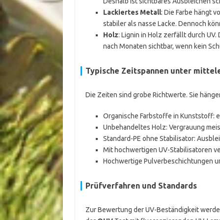
Deshalb ist sichtbares Ausbleichen sc
Lackiertes Metall
: Die Farbe hängt 
stabiler als nasse Lacke. Dennoch kö
Holz
: Lignin in Holz zerfällt durch UV
nach Monaten sichtbar, wenn kein Sch
Typische Zeitspannen unter mitte
Die Zeiten sind grobe Richtwerte. Sie hänge
Organische Farbstoffe in Kunststoff: 
Unbehandeltes Holz: Vergrauung meist
Standard-PE ohne Stabilisator: Ausble
Mit hochwertigen UV-Stabilisatoren v
Hochwertige Pulverbeschichtungen und
Prüfverfahren und Standards
Zur Bewertung der UV-Beständigkeit werden