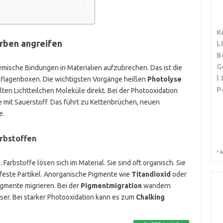
K
arben angreifen
L
B
G
mische Bindungen in Materialien aufzubrechen. Das ist die
l
Auflagenboxen. Die wichtigsten Vorgänge heißen
Photolyse
P
alten Lichtteilchen Moleküle direkt. Bei der Photooxidation
e mit Sauerstoff. Das führt zu Kettenbrüchen, neuen
e.
rbstoffen
*
A
arbstoffe lösen sich im Material. Sie sind oft organisch. Sie
d feste Partikel. Anorganische Pigmente wie
Titandioxid
oder
igmente migrieren. Bei der
Pigmentmigration
wandern
ser. Bei starker Photooxidation kann es zum
Chalking
.