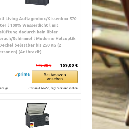
oll Living Auflagenbox/Kissenbox 570
iter l 100% Wasserdicht l mit
elüftung dadurch kein übler
eruch/Schimmel l Moderne Holzoptik
 Deckel belastbar bis 250 KG (2
ersonen) (Anthrazit)
179,00 €
169,00 €
Bei Amazon
ansehen
Preis inkl. MwSt., zzgl. Versandkosten
nzeige