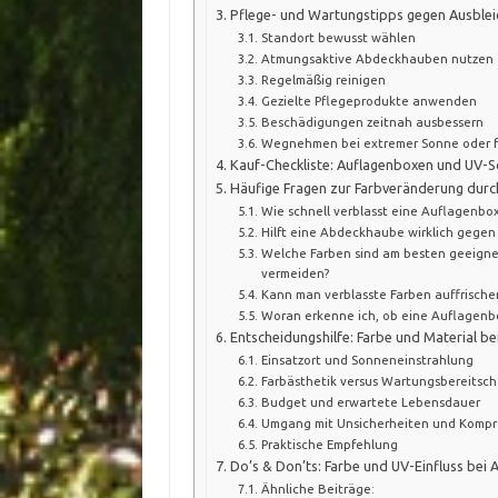
Pflege- und Wartungstipps gegen Ausble
Standort bewusst wählen
Atmungsaktive Abdeckhauben nutzen
Regelmäßig reinigen
Gezielte Pflegeprodukte anwenden
Beschädigungen zeitnah ausbessern
Wegnehmen bei extremer Sonne oder f
Kauf-Checkliste: Auflagenboxen und UV-S
Häufige Fragen zur Farbveränderung durc
Wie schnell verblasst eine Auflagenbox
Hilft eine Abdeckhaube wirklich gegen
Welche Farben sind am besten geeigne
vermeiden?
Kann man verblasste Farben auffrische
Woran erkenne ich, ob eine Auflagenbox
Entscheidungshilfe: Farbe und Material b
Einsatzort und Sonneneinstrahlung
Farbästhetik versus Wartungsbereitsch
Budget und erwartete Lebensdauer
Umgang mit Unsicherheiten und Kompr
Praktische Empfehlung
Do’s & Don’ts: Farbe und UV-Einfluss bei
Ähnliche Beiträge: