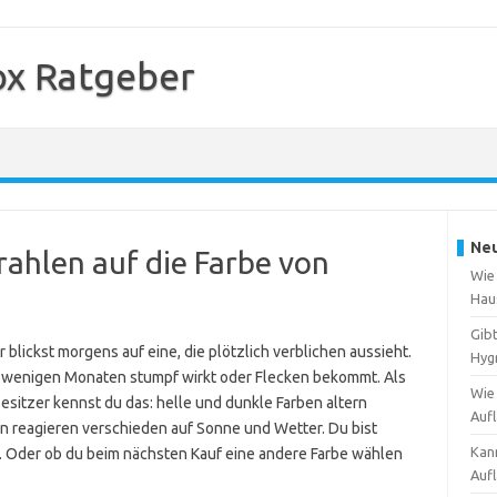
ox Ratgeber
Neu
rahlen auf die Farbe von
Wie 
Hau
Gib
blickst morgens auf eine, die plötzlich verblichen aussieht.
Hyg
h wenigen Monaten stumpf wirkt oder Flecken bekommt. Als
Wie
sitzer kennst du das: helle und dunkle Farben altern
Auf
en reagieren verschieden auf Sonne und Wetter. Du bist
Kann
t. Oder ob du beim nächsten Kauf eine andere Farbe wählen
Auf