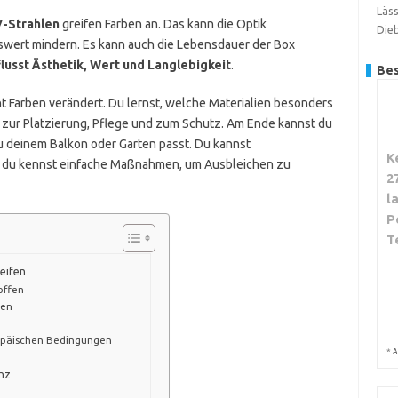
Läs
-Strahlen
greifen Farben an. Das kann die Optik
Dieb
swert mindern. Es kann auch die Lebensdauer der Box
usst Ästhetik, Wert und Langlebigkeit
.
Bes
cht Farben verändert. Du lernst, welche Materialien besonders
s zur Platzierung, Pflege und zum Schutz. Am Ende kannst du
 deinem Balkon oder Garten passt. Du kannst
K
d du kennst einfache Maßnahmen, um Ausbleichen zu
2
l
P
T
eifen
offen
ven
ropäischen Bedingungen
*
A
enz