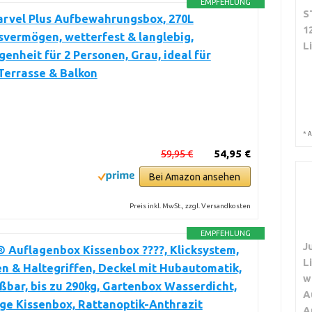
EMPFEHLUNG
S
arvel Plus Aufbewahrungsbox, 270L
1
vermögen, wetterfest & langlebig,
L
genheit für 2 Personen, Grau, ideal für
Terrasse & Balkon
*
A
59,95 €
54,95 €
Bei Amazon ansehen
Preis inkl. MwSt., zzgl. Versandkosten
EMPFEHLUNG
J
 Auflagenbox Kissenbox ????, Klicksystem,
L
en & Haltegriffen, Deckel mit Hubautomatik,
w
ßbar, bis zu 290kg, Gartenbox Wasserdicht,
A
ige Kissenbox, Rattanoptik-Anthrazit
A