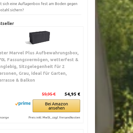
st sich eine Auflagenbox fest am Boden gegen
stahl sichern?
tseller
eter Marvel Plus Aufbewahrungsbox,
70L Fassungsvermögen, wetterfest &
anglebig, Sitzgelegenheit für 2
ersonen, Grau, ideal für Garten,
errasse & Balkon
59,95 €
54,95 €
Bei Amazon
ansehen
Preis inkl. MwSt., zzgl. Versandkosten
nzeige