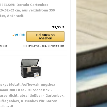
TEELSØN Dorado Gartenbox
20x62x63 cm, aus verzinktem 350
iter, Anthrazit
93,99 €
Bei Amazon
ansehen
Preis inkl. MwSt., zzgl. Versandkosten
nzeige
uskys Metall Aufbewahrungsbox
imani 380 Liter - Outdoor Box -
asserdicht, abschließbar - Gartenbox,
uflagenbox, Kissenbox für Garten
nthrazit