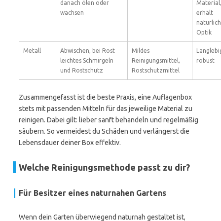
danach ölen oder
Material
wachsen
erhält
natürlic
Optik
Metall
Abwischen, bei Rost
Mildes
Langlebi
leichtes Schmirgeln
Reinigungsmittel,
robust
und Rostschutz
Rostschutzmittel
Zusammengefasst ist die beste Praxis, eine Auflagenbox
stets mit passenden Mitteln für das jeweilige Material zu
reinigen. Dabei gilt: lieber sanft behandeln und regelmäßig
säubern. So vermeidest du Schäden und verlängerst die
Lebensdauer deiner Box effektiv.
Welche Reinigungsmethode passt zu dir?
Für Besitzer eines naturnahen Gartens
Wenn dein Garten überwiegend naturnah gestaltet ist,