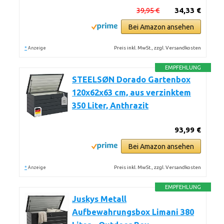
39,95 €
34,33 €
Bei Amazon ansehen
*
Preis inkl. MwSt., zzgl. Versandkosten
Anzeige
EMPFEHLUNG
STEELSØN Dorado Gartenbox
120x62x63 cm, aus verzinktem
350 Liter, Anthrazit
93,99 €
Bei Amazon ansehen
*
Preis inkl. MwSt., zzgl. Versandkosten
Anzeige
EMPFEHLUNG
Juskys Metall
Aufbewahrungsbox Limani 380