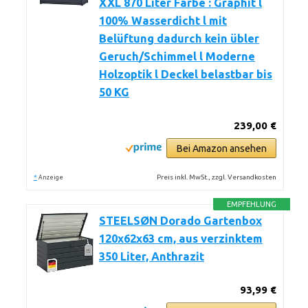
XXL 870 Liter Farbe : Graphit l
100% Wasserdicht l mit
Belüftung dadurch kein übler
Geruch/Schimmel l Moderne
Holzoptik l Deckel belastbar bis
50 KG
239,00 €
Bei Amazon ansehen
*
Preis inkl. MwSt., zzgl. Versandkosten
Anzeige
EMPFEHLUNG
STEELSØN Dorado Gartenbox
120x62x63 cm, aus verzinktem
350 Liter, Anthrazit
93,99 €