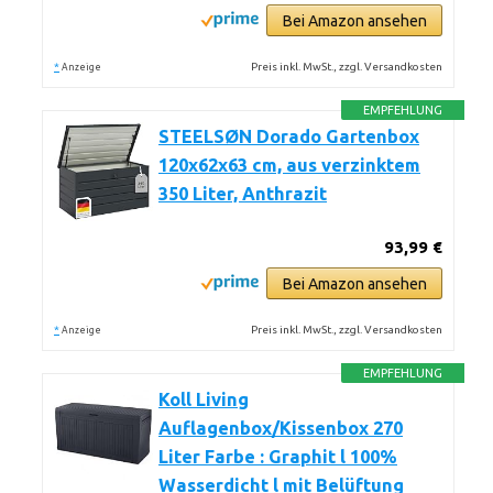
Bei Amazon ansehen
*
Preis inkl. MwSt., zzgl. Versandkosten
Anzeige
EMPFEHLUNG
STEELSØN Dorado Gartenbox
120x62x63 cm, aus verzinktem
350 Liter, Anthrazit
93,99 €
Bei Amazon ansehen
*
Preis inkl. MwSt., zzgl. Versandkosten
Anzeige
EMPFEHLUNG
Koll Living
Auflagenbox/Kissenbox 270
Liter Farbe : Graphit l 100%
Wasserdicht l mit Belüftung