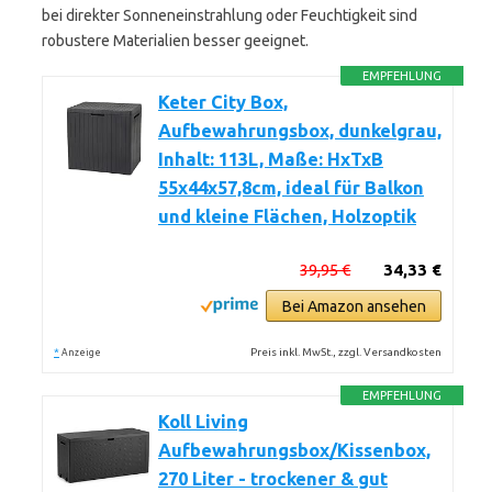
bei direkter Sonneneinstrahlung oder Feuchtigkeit sind
robustere Materialien besser geeignet.
EMPFEHLUNG
Keter City Box,
Aufbewahrungsbox, dunkelgrau,
Inhalt: 113L, Maße: HxTxB
55x44x57,8cm, ideal für Balkon
und kleine Flächen, Holzoptik
39,95 €
34,33 €
Bei Amazon ansehen
*
Preis inkl. MwSt., zzgl. Versandkosten
Anzeige
EMPFEHLUNG
Koll Living
Aufbewahrungsbox/Kissenbox,
270 Liter - trockener & gut