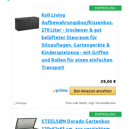
EMPFEHLUNG
Koll Living
Aufbewahrungsbox/Kissenbox,
270 Liter - trockener & gut
belüfteter Stauraum für
Sitzauflagen, Gartengeräte &
Kinderspielzeug - mit Griffen
und Rollen für einen einfachen
Transport
39,00 €
Bei Amazon ansehen
*
Preis inkl. MwSt., zzgl. Versandkosten
Anzeige
EMPFEHLUNG
STEELSØN Dorado Gartenbox
120x62x63 cm, aus verzinktem