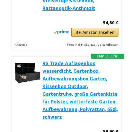
Vielseitige Kissenbox,
Rattanoptik-Anthrazit
54,80 €
Bei Amazon ansehen
*
Preis inkl. MwSt., zzgl. Versandkosten
Anzeige
EMPFEHLUNG
RS Trade Auflagenbox
wasserdicht, Gartenbox,
Aufbewahrungsbox Garten,
Kissenbox Outdoor,
Gartentruhe, große Gartenkiste
für Polster, wetterfeste Garten-
Aufbewahrung, Polyrattan, 650l,
schwarz
99,90 €