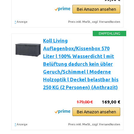
Bei Amazon ansehen
*
Preis inkl. MwSt., zzgl. Versandkosten
Anzeige
EMPFEHLUNG
Koll Living
Auflagenbox/Kissenbox 570
Liter l 100% Wasserdicht l mit
Belüftung dadurch kein übler
Geruch/Schimmel l Moderne
Holzoptik l Deckel belastbar bis
250 KG (2 Personen) (Anthrazit)
179,00 €
169,00 €
Bei Amazon ansehen
*
Preis inkl. MwSt., zzgl. Versandkosten
Anzeige