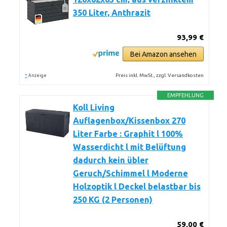
350 Liter, Anthrazit
93,99 €
Bei Amazon ansehen
*
Preis inkl. MwSt., zzgl. Versandkosten
Anzeige
EMPFEHLUNG
Koll Living
Auflagenbox/Kissenbox 270
Liter Farbe : Graphit l 100%
Wasserdicht l mit Belüftung
dadurch kein übler
Geruch/Schimmel l Moderne
Holzoptik l Deckel belastbar bis
250 KG (2 Personen)
59,00 €