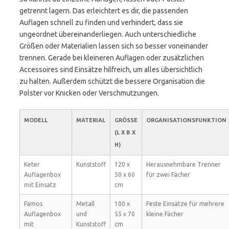
getrennt lagern. Das erleichtert es dir, die passenden
Auflagen schnell zu finden und verhindert, dass sie
ungeordnet übereinanderliegen. Auch unterschiedliche
Größen oder Materialien lassen sich so besser voneinander
trennen. Gerade bei kleineren Auflagen oder zusätzlichen
Accessoires sind Einsätze hilfreich, um alles übersichtlich
zu halten. Außerdem schützt die bessere Organisation die
Polster vor Knicken oder Verschmutzungen.
MODELL
MATERIAL
GRÖSSE (
ORGANISATIONSFUNKTION
L X B X H
)
Keter
Kunststoff
120 x
Herausnehmbare Trenner
Auflagenbox
50 x 60
für zwei Fächer
mit Einsatz
cm
Famos
Metall
100 x
Feste Einsätze für mehrere
Auflagenbox
und
55 x 70
kleine Fächer
mit
Kunststoff
cm