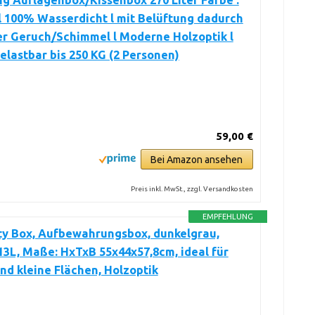
ing Auflagenbox/Kissenbox 270 Liter Farbe :
l 100% Wasserdicht l mit Belüftung dadurch
er Geruch/Schimmel l Moderne Holzoptik l
elastbar bis 250 KG (2 Personen)
59,00 €
Bei Amazon ansehen
Preis inkl. MwSt., zzgl. Versandkosten
EMPFEHLUNG
ty Box, Aufbewahrungsbox, dunkelgrau,
113L, Maße: HxTxB 55x44x57,8cm, ideal für
nd kleine Flächen, Holzoptik