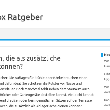
ox Ratgeber
Neu
 die als zusätzliche
Wie 
können?
Hau
Gib
cher: Die Auflagen für Stühle oder Bänke brauchen einen
Hyg
nd dafür ideal. Sie schützen die Polster vor Nässe und
Wie
ebensdauer. Doch manchmal fehlt neben dem Stauraum auch
Auf
, Bücher oder Gartengeräte abstellen kannst. Vielleicht kennst
Kann
abend draußen oder beim gemütlichen Sitzen auf der Terrasse.
Auf
nboxen, die zusätzlich als Ablagefläche dienen können?