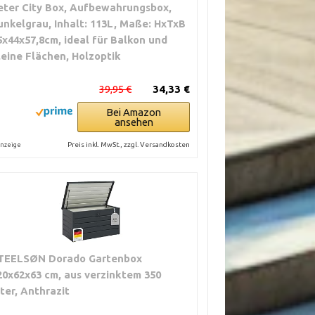
eter City Box, Aufbewahrungsbox,
ändig, modernes
unkelgrau, Inhalt: 113L, Maße: HxTxB
5x44x57,8cm, ideal für Balkon und
etterfest
leine Flächen, Holzoptik
39,95 €
34,33 €
Bei Amazon
ansehen
Preis inkl. MwSt., zzgl. Versandkosten
nzeige
TEELSØN Dorado Gartenbox
20x62x63 cm, aus verzinktem 350
iter, Anthrazit