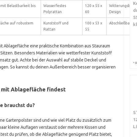
K
mit Belastbarkeit bis
Wasserfestes
120 x 55 x
Witterungsbest
d
Polyrattan
60
Design
5
läche auf robustem
Kunststoff und
100 x 53 x
Abschließbar, w
k
Rattan
55
 Ablagefläche eine praktische Kombination aus Stauraum
Sitzen. Besonders Materialien wie wetterfester Kunststoff
nsatz gut. Achte bei der Auswahl auf stabile Deckel und
*
A
gen. So kannst du deinen Außenbereich besser organisieren
 mit Ablagefläche findest
e brauchst du?
S
1
ine Gartenpolster sind und wie viel Platz du zusätzlich zum
L
 paar kleine Auflagen verstaust oder mehrere Kissen und
ltest du prüfen, ob die Ablagefläche genügend Platz bietet,