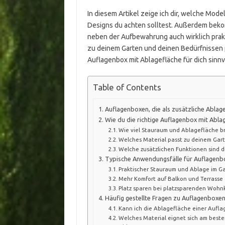
In diesem Artikel zeige ich dir, welche Mode
Designs du achten solltest. Außerdem bekom
neben der Aufbewahrung auch wirklich prakti
zu deinem Garten und deinen Bedürfnissen p
Auflagenbox mit Ablagefläche für dich sinnvo
Table of Contents
Auflagenboxen, die als zusätzliche Ablag
Wie du die richtige Auflagenbox mit Ablag
Wie viel Stauraum und Ablagefläche b
Welches Material passt zu deinem Gar
Welche zusätzlichen Funktionen sind di
Typische Anwendungsfälle für Auflagenbo
Praktischer Stauraum und Ablage im G
Mehr Komfort auf Balkon und Terrasse
Platz sparen bei platzsparenden Woh
Häufig gestellte Fragen zu Auflagenboxen
Kann ich die Ablagefläche einer Aufla
Welches Material eignet sich am beste