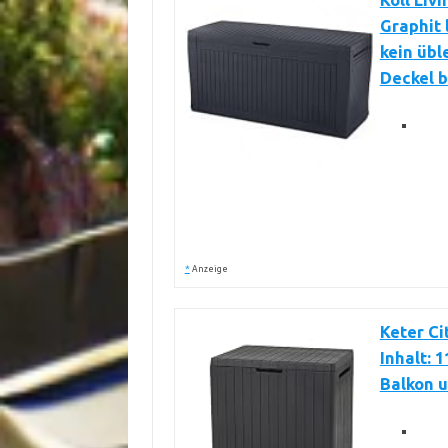
Koll Liv
Graphit 
kein übl
Deckel b
*
Anzeige
Keter Ci
Inhalt: 
Balkon u