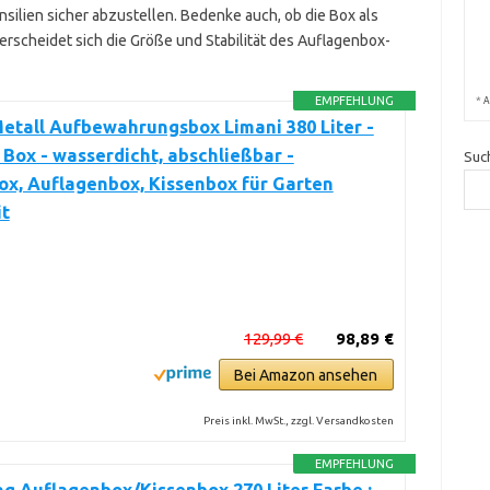
silien sicher abzustellen. Bedenke auch, ob die Box als
erscheidet sich die Größe und Stabilität des Auflagenbox-
*
EMPFEHLUNG
A
etall Aufbewahrungsbox Limani 380 Liter -
Box - wasserdicht, abschließbar -
Suc
x, Auflagenbox, Kissenbox für Garten
it
129,99 €
98,89 €
Bei Amazon ansehen
Preis inkl. MwSt., zzgl. Versandkosten
EMPFEHLUNG