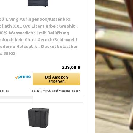
oll Living Auflagenbox/Kissenbox
oliath XXL 870 Liter Farbe : Graphit l
00% Wasserdicht l mit Belüftung
adurch kein übler Geruch/Schimmel l
oderne Holzoptik l Deckel belastbar
is 50 KG
239,00 €
Bei Amazon
ansehen
GENSCHAFTEN
Preis inkl. MwSt., zzgl. Versandkosten
nzeige
 abschließbar
etterfest