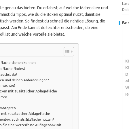
Läs
lle genau das bieten. Du erfährst, auf welche Materialien und
Dieb
mst du Tipps, wie du die Boxen optimal nutzt, damit sie
sch werden. So findest du schnell die richtige Lösung, die
Bes
asst. Am Ende kannst du leichter entscheiden, ob eine
ll ist und welche Vorteile sie bietet.
K
efläche dienen können
K
efläche findest
D
rauchst du?
ten und deinen Anforderungen?
a
r wichtig?
W
xen mit zusätzlicher Ablagefläche
R
arten
nkonzepten
 mit zusätzlicher Ablagefläche
genbox auch als Sitzfläche nutzen?
n für eine wetterfeste Auflagenbox mit