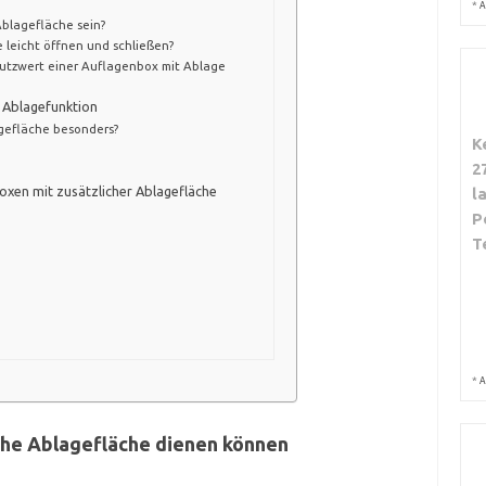
*
A
Ablagefläche sein?
 leicht öffnen und schließen?
 Nutzwert einer Auflagenbox mit Ablage
 Ablagefunktion
gefläche besonders?
K
2
oxen mit zusätzlicher Ablagefläche
l
P
T
*
A
iche Ablagefläche dienen können