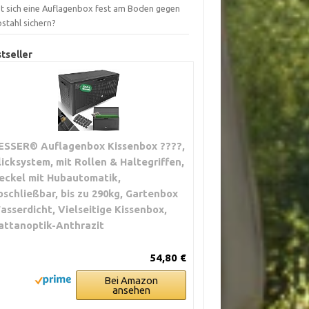
st sich eine Auflagenbox fest am Boden gegen
stahl sichern?
tseller
ESSER® Auflagenbox Kissenbox ????,
licksystem, mit Rollen & Haltegriffen,
eckel mit Hubautomatik,
bschließbar, bis zu 290kg, Gartenbox
asserdicht, Vielseitige Kissenbox,
attanoptik-Anthrazit
54,80 €
Bei Amazon
ansehen