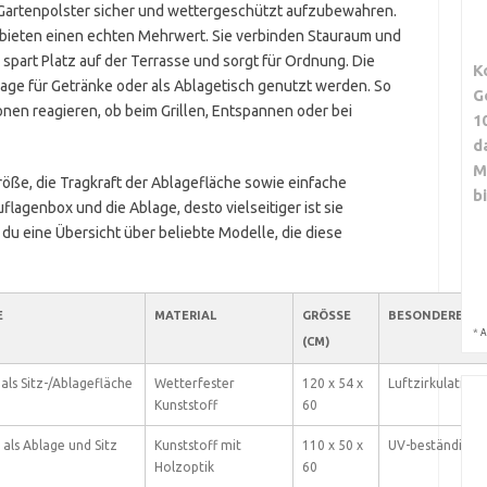
 Gartenpolster sicher und wettergeschützt aufzubewahren.
 bieten einen echten Mehrwert. Sie verbinden Stauraum und
spart Platz auf der Terrasse und sorgt für Ordnung. Die
K
lage für Getränke oder als Ablagetisch genutzt werden. So
G
onen reagieren, ob beim Grillen, Entspannen oder bei
1
d
M
Größe, die Tragkraft der Ablagefläche sowie einfache
b
lagenbox und die Ablage, desto vielseitiger ist sie
 du eine Übersicht über beliebte Modelle, die diese
E
MATERIAL
GRÖSSE (
BESONDERE EI
*
A
CM)
als Sitz-/Ablagefläche
Wetterfester
120 x 54 x
Luftzirkulation,
Kunststoff
60
 als Ablage und Sitz
Kunststoff mit
110 x 50 x
UV-beständig, w
Holzoptik
60